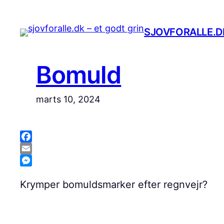
Spring
til
SJOVFORALLE.DK
indhold
Bomuld
marts 10, 2024
Facebook
Email
Messenger
Krymper bomuldsmarker efter regnvejr?