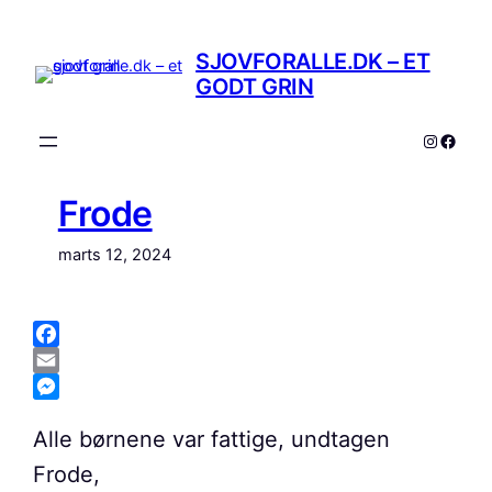
Spring
til
SJOVFORALLE.DK – ET
indhold
GODT GRIN
Instagr
Faceb
Frode
marts 12, 2024
Facebook
Email
Messenger
Alle børnene var fattige, undtagen
Frode,