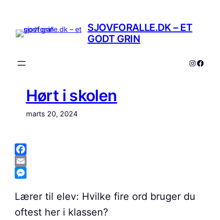
Spring
til
SJOVFORALLE.DK – ET
indhold
GODT GRIN
Instagr
Faceb
Hørt i skolen
marts 20, 2024
Facebook
Email
Messenger
Lærer til elev: Hvilke fire ord bruger du
oftest her i klassen?