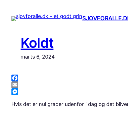
Spring
til
SJOVFORALLE.DK
indhold
Koldt
marts 6, 2024
Facebook
Email
Messenger
Hvis det er nul grader udenfor i dag og det blive