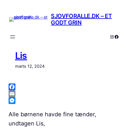
Spring
til
SJOVFORALLE.DK – ET
indhold
GODT GRIN
Instagr
Faceb
Lis
marts 12, 2024
Facebook
Email
Messenger
Alle børnene havde fine tænder,
undtagen Lis,