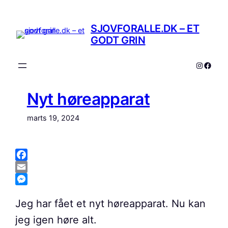
Spring
til
SJOVFORALLE.DK – ET
indhold
GODT GRIN
Instagr
Faceb
Nyt høreapparat
marts 19, 2024
Facebook
Email
Messenger
Jeg har fået et nyt høreapparat. Nu kan
jeg igen høre alt.