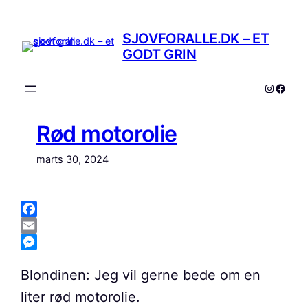
Spring
til
SJOVFORALLE.DK – ET
indhold
GODT GRIN
Instagr
Faceb
Rød motorolie
marts 30, 2024
Facebook
Email
Messenger
Blondinen: Jeg vil gerne bede om en
liter rød motorolie.