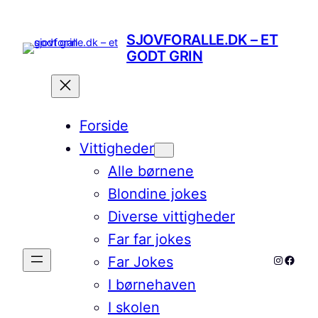
Spring
til
SJOVFORALLE.DK – ET
indhold
GODT GRIN
Forside
Vittigheder
Alle børnene
Blondine jokes
Diverse vittigheder
Far far jokes
Instagr
Faceb
Far Jokes
I børnehaven
I skolen