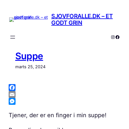
Spring
til
SJOVFORALLE.DK – ET
indhold
GODT GRIN
Instagr
Faceb
Suppe
marts 25, 2024
Facebook
Email
Messenger
Tjener, der er en finger i min suppe!