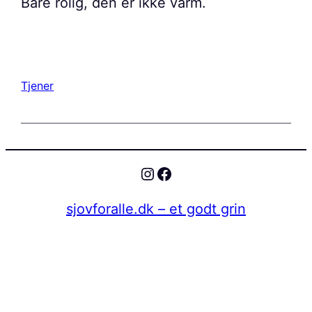
Bare rolig, den er ikke varm.
Tjener
Instagram
Facebook
sjovforalle.dk – et godt grin